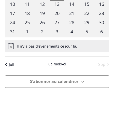
évènements
évènements
évènements
évènements
évènements
évènements
évène
0
0
0
0
0
0
0
10
11
12
13
14
15
16
évènements
évènements
évènements
évènements
évènements
évènements
évène
0
0
0
0
0
0
0
17
18
19
20
21
22
23
évènements
évènements
évènements
évènements
évènements
évènements
évène
0
0
0
0
0
0
0
24
25
26
27
28
29
30
évènements
évènements
évènements
évènements
évènements
évènements
évène
0
0
0
0
0
0
0
31
1
2
3
4
5
6
évènements
évènements
évènements
évènements
évènements
évènements
évène
Il n’y a pas d’évènements ce jour là.
Notice
Ce mois-ci
Sep
Juil
S’abonner au calendrier