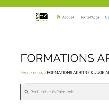
Accueil
Toute l’Actu
Ca
FORMATIONS AR
Évènements
FORMATIONS ARBITRE & JUGE A
Évènements
Recherche
Saisir
et
mot-
navigation
clé.
de
Rechercher