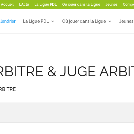
Accueil
L’Actu
La Ligue PDL
Où jouer dans la Ligue
Jeunes
Compé
lendrier
La Ligue PDL
Où jouer dans la Ligue
Jeunes
BITRE & JUGE ARBI
RBITRE