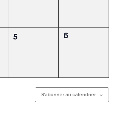
0
0
5
6
t,
évènement,
évènement,
S’abonner au calendrier