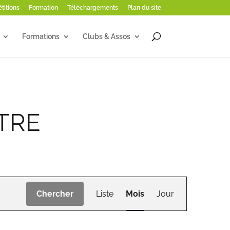
titions
Formation
Téléchargements
Plan du site
Formations
Clubs & Assos
TRE
Navigation
de
Chercher
Liste
Mois
Jour
vues
Évènement