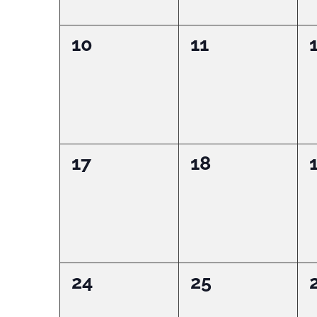
0
0
10
11
évènement,
évènement,
0
0
17
18
évènement,
évènement,
0
0
24
25
évènement,
évènement,