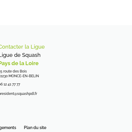
Contacter la Ligue
Ligue de Squash
Pays de la Loire
25 route des Bois
72230 MONCE-EN-BELIN
6 12 41 77 77
president@squashpdl.fr
rgements
Plan du site