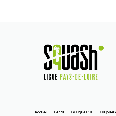
Accueil
L’Actu
La Ligue PDL
Où jouer 