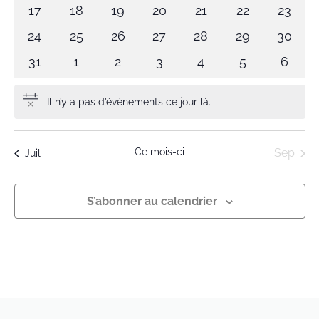
évènements
évènements
évènements
évènements
évènements
évènements
évène
0
0
0
0
0
0
0
17
18
19
20
21
22
23
évènements
évènements
évènements
évènements
évènements
évènements
évène
0
0
0
0
0
0
0
24
25
26
27
28
29
30
évènements
évènements
évènements
évènements
évènements
évènements
évène
0
0
0
0
0
0
0
31
1
2
3
4
5
6
évènements
évènements
évènements
évènements
évènements
évènements
évène
Il n’y a pas d’évènements ce jour là.
Notice
Ce mois-ci
Sep
Juil
S’abonner au calendrier