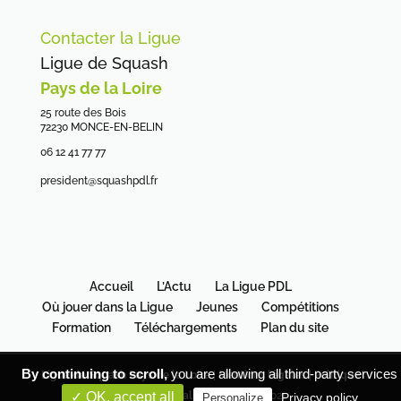
Contacter la Ligue
Ligue de Squash
Pays de la Loire
25 route des Bois
72230 MONCE-EN-BELIN
06 12 41 77 77
president@squashpdl.fr
Accueil
L’Actu
La Ligue PDL
Où jouer dans la Ligue
Jeunes
Compétitions
Formation
Téléchargements
Plan du site
By continuing to scroll,
you are allowing all third-party services
Ligue de Squash Pays de la Loire
|
Mentions légales
|
Politique
de confidentialité
| Copyright 2021
✓ OK, accept all
Privacy policy
Personalize