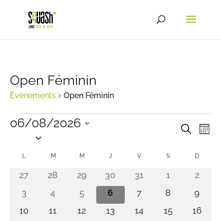
Open Féminin
Évènements
Open Féminin
Évènements
06/08/2026
Recher
Nav
Recherc
Mois
de
et
Sélectionnez
vu
une
naviga
Calendrier
L
LUNDI
M
MARDI
M
MERCREDI
J
JEUDI
V
VENDREDI
S
SAMEDI
D
DIMAN
Év
date.
de
de
0
0
0
0
0
0
0
27
28
29
30
31
1
2
vues
Évènements
évènements
évènements
évènements
évènements
évènements
évènements
évène
Évène
0
0
0
0
0
0
0
3
4
5
6
7
8
9
évènements
évènements
évènements
évènements
évènements
évènements
évène
0
0
0
0
0
0
0
10
11
12
13
14
15
16