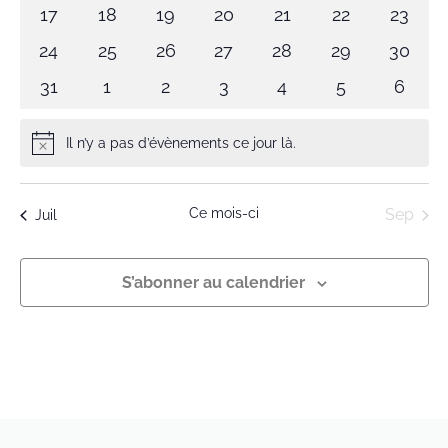
évènements
évènements
évènements
évènements
évènements
évènements
évène
0
0
0
0
0
0
0
17
18
19
20
21
22
23
évènements
évènements
évènements
évènements
évènements
évènements
évène
0
0
0
0
0
0
0
24
25
26
27
28
29
30
évènements
évènements
évènements
évènements
évènements
évènements
évène
0
0
0
0
0
0
0
31
1
2
3
4
5
6
évènements
évènements
évènements
évènements
évènements
évènements
évène
Il n’y a pas d’évènements ce jour là.
Notice
Ce mois-ci
Sep
Juil
S’abonner au calendrier