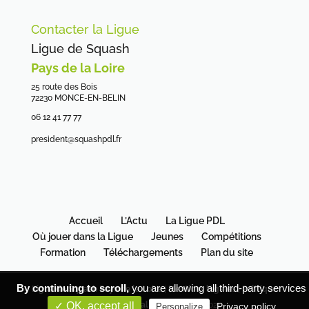
Contacter la Ligue
Ligue de Squash
Pays de la Loire
25 route des Bois
72230 MONCE-EN-BELIN
06 12 41 77 77
president@squashpdl.fr
Accueil
L’Actu
La Ligue PDL
Où jouer dans la Ligue
Jeunes
Compétitions
Formation
Téléchargements
Plan du site
By continuing to scroll,
you are allowing all third-party services
Ligue de Squash Pays de la Loire
|
Mentions légales
|
Politique
de confidentialité
| Copyright 2021
✓ OK, accept all
Privacy policy
Personalize