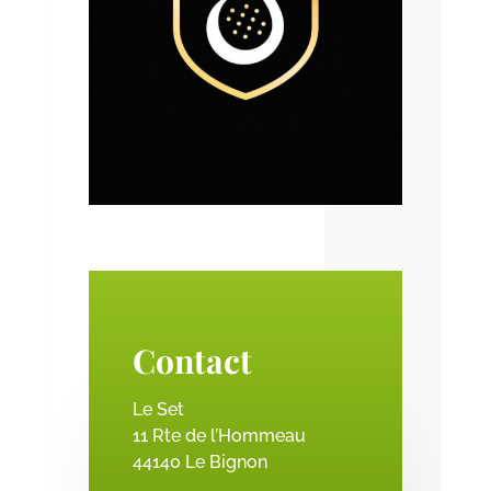
Contact
Le Set
11 Rte de l’Hommeau
44140 Le Bignon