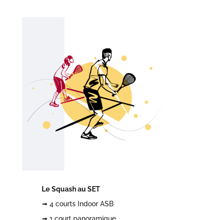
Le
Squash au SET
➟ 4 courts Indoor ASB
➟ 1 court panoramique