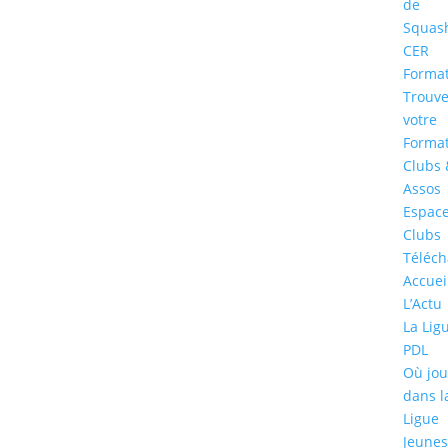
de
Squas
CER
Format
Trouv
votre
Forma
Clubs 
Assos
Espac
Clubs
Téléc
Accuei
L’Actu
La Lig
PDL
Où jou
dans l
Ligue
Jeunes