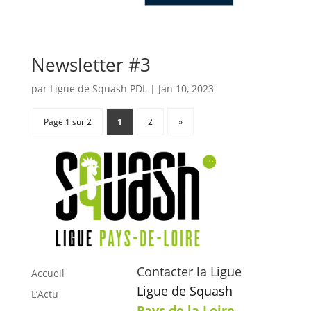
Newsletter #3
par
Ligue de Squash PDL
|
Jan 10, 2023
Page 1 sur 2
1
2
»
Contacter la Ligue
Accueil
Ligue de Squash
L’Actu
Pays de la Loire