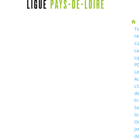
To
l’
Ca
La
Li
P
Le
Ac
L
d
Fr
S
li
O
jo
d