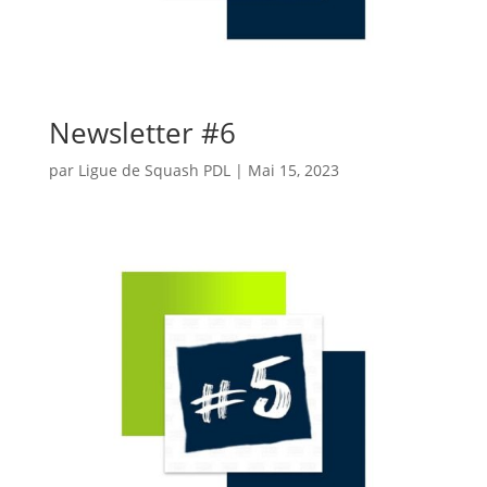
Newsletter #6
par
Ligue de Squash PDL
|
Mai 15, 2023