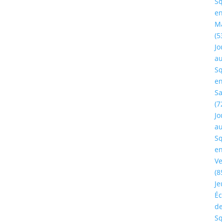
S
e
M
(5
Jo
a
S
e
Sa
(7
Jo
a
S
e
V
(8
Je
Éc
d
S