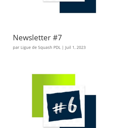
Newsletter #7
par
Ligue de Squash PDL
|
Juil 1, 2023