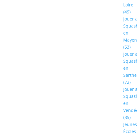
Loire
(49)
Jouer 
Squas
en
Mayen
(53)
Jouer 
Squas
en
Sarthe
(72)
Jouer 
Squas
en
Vendé
(85)
Jeunes
Écoles