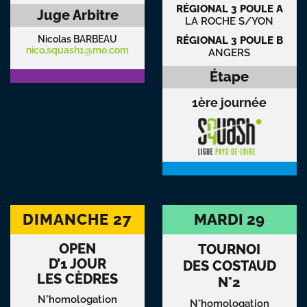
RÉGIONAL 3 POULE A
Juge Arbitre
LA ROCHE S/YON
Nicolas BARBEAU
RÉGIONAL 3 POULE B
nico.squash1@me.com
ANGERS
Étape
1ère journée
DIMANCHE 27
MARDI 29
OPEN
TOURNOI
D’1 JOUR
DES COSTAUD
LES CÈDRES
N°2
N°homologation
N°homologation