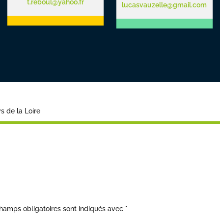
t.reboul@yahoo.fr
lucasvauzelle@gmail.com
 de la Loire
hamps obligatoires sont indiqués avec
*