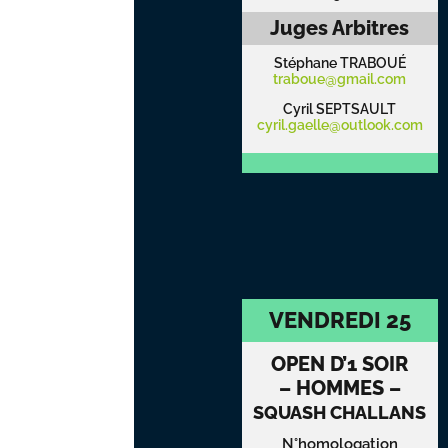
Juges Arbitres
Stéphane TRABOUÉ
traboue@gmail.com
Cyril SEPTSAULT
cyril.gaelle@outlook.com
VENDREDI 25
OPEN D’1 SOIR
– HOMMES –
SQUASH CHALLANS
N°homologation