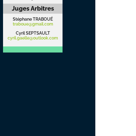
Juges Arbitres
Stéphane TRABOUÉ
traboue@gmail.com
Cyril SEPTSAULT
cyril.gaelle@outlook.com