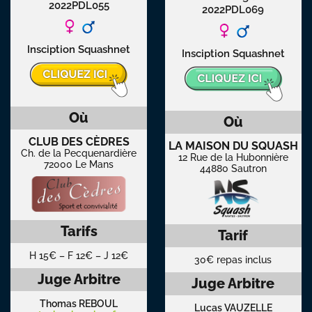
2022PDL055
2022PDL069
Insciption Squashnet
Insciption Squashnet
Où
Où
CLUB DES CÈDRES
LA MAISON DU SQUASH
Ch. de la Pecquenardière
12 Rue de la Hubonnière
72000 Le Mans
44880 Sautron
Tarifs
Tarif
H 15€ – F 12€ – J 12€
30€ repas inclus
Juge Arbitre
Juge Arbitre
Thomas REBOUL
Lucas VAUZELLE