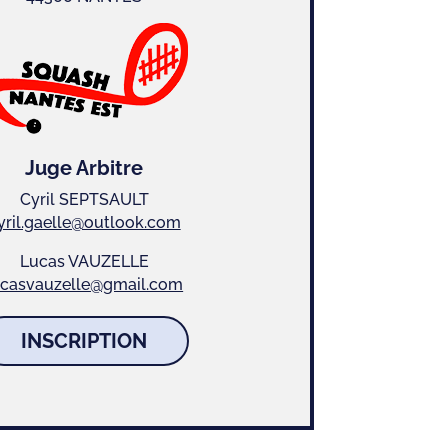
Juge Arbitre
Cyril SEPTSAULT
yril.gaelle@outlook.com
Lucas VAUZELLE
ucasvauzelle@gmail.com
INSCRIPTION