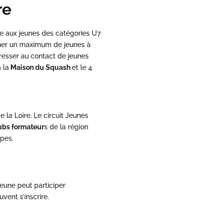
re
te aux jeunes des catégories U7
mener un maximum de
jeunes
à
resser au contact de jeunes
 la
Maison du Squash
et le 4
 la Loire. Le circuit Jeunes
ubs formateur
s de la région
pes.
jeune peut participer
vent s’inscrire.