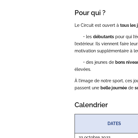
Pour qui ?
Le Circuit est ouvert à
tous les
• les
débutants
pour qui l’
l’extérieur. Ils viennent faire 
motivation supplémentaire à leu
• des jeunes de
bons nivea
élevées.
À l’image de notre sport, ces 
passent une
belle journée
de
s
Calendrier
DATES
22 octobre 2022