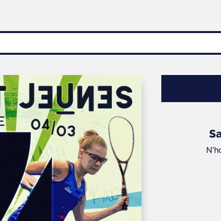
S
N°h