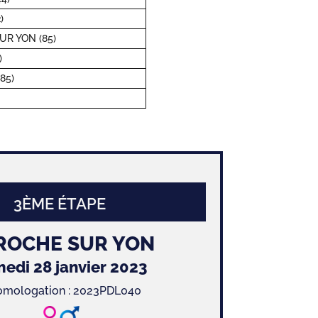
)
UR YON (85)
)
85)
3ÈME ÉTAPE
 ROCHE SUR YON
edi 28 janvier 2023
omologation : 2023PDL040