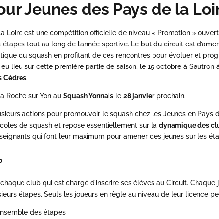
our Jeunes des Pays de la Loi
a Loire est une compétition officielle de niveau « Promotion » ouver
s étapes tout au long de l’année sportive.
Le but du circuit est d’a
atique du
squash
en profitant de ces rencontres pour évoluer et prog
eu lieu sur cette première partie de saison, le 15 octobre à Sautron à
s Cèdres
.
 la Roche sur Yon au
Squash Yonnais
le
28 janvier
prochain.
usieurs actions pour promouvoir le squash chez les Jeunes en Pays de
 écoles de squash et repose essentiellement sur la
dynamique des cl
seignants qui font leur maximum pour amener des jeunes sur les éta
?
chaque club qui est chargé d’inscrire ses élèves au Circuit. Chaque 
ieurs étapes.
Seuls les joueurs en règle au niveau de leur licence peu
ensemble des étapes.