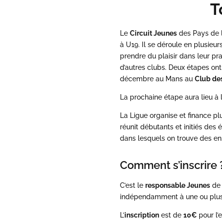
T
Le
Circuit Jeunes
des Pays de l
à U19. Il se déroule en plusieur
prendre du plaisir dans leur pr
d’autres clubs.
Deux étapes ont 
décembre au Mans au
Club de
La prochaine étape aura lieu à
La Ligue organise et finance pl
réunit débutants et initiés des
dans lesquels on trouve des en
Comment s’inscrire 
C’est le
responsable Jeunes
de 
indépendamment à une ou plus
L’
inscription
est de
10€
pour l’