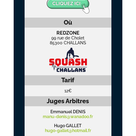
Où
REDZONE
99 rue de Cholet
85300 CHALLANS
Tarif
12€
Juges Arbitres
Emmanuel DENIS
manu-denis@wanadoo.fr
Hugo GALLET
hugo-gallet@hotmail.fr