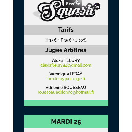
Tarifs
H 15€
•
F 15€
•
J 10€
Juges Arbitres
Alexis FLEURY
alexisfleury44@gmail.com
Véronique LERAY
fam.leray@orange.fr
Adrienne ROUSSEAU
rousseauadrienne@hotmail.fr
MARDI 25