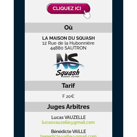
Où
LA MAISON DU SQUASH
12 Rue de la Hubonnière
44880 SAUTRON
Tarif
F 20€
Juges Arbitres
Lucas VAUZELLE
lucasvauzelle@gmail.com
Bénédicte VAILLE
benedicte.vaille@gmail.com