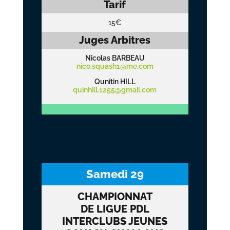
Tarif
15€
Juges Arbitres
Nicolas BARBEAU
nico.squash1@me.com
Qunitin HILL
quinhill.1255@gmail.com
Samedi 29
CHAMPIONNAT
DE LIGUE PDL
INTERCLUBS JEUNES