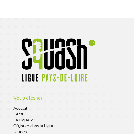
Vous êtes ici
Accueil
L’Actu
La Ligue PDL
Où jouer dans la Ligue
Jeunes