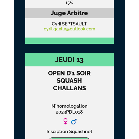
15€
Juge Arbitre
Cyril SEPTSAULT
cyril.gaelle@outlook.com
JEUDI 13
OPEN D’1 SOIR
SQUASH
CHALLANS
N°homologation
2023PDL018
Insciption Squashnet