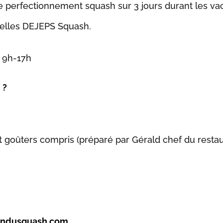
 de perfectionnement squash sur 3 jours durant les v
elles DEJEPS Squash.
e 9h-17h
 ?
et goûters compris (préparé par Gérald chef du resta
ondusquash.com