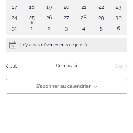
évènements
évènements
évènements
évènements
évènements
évènements
évène
0
0
0
0
0
0
0
17
18
19
20
21
22
23
évènements
évènements
évènements
évènements
évènements
évènements
évène
0
1
0
0
0
0
0
24
25
26
27
28
29
30
évènements
évènement
évènements
évènements
évènements
évènements
évène
0
0
0
0
0
0
0
31
1
2
3
4
5
6
évènements
évènements
évènements
évènements
évènements
évènements
évène
Il n’y a pas d’évènements ce jour là.
Notice
Ce mois-ci
Sep
Juil
S’abonner au calendrier