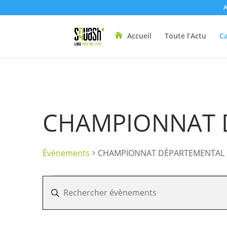
A
Accueil
Toute l’Actu
Ca
CHAMPIONNAT 
Évènements
CHAMPIONNAT DÉPARTEMENTAL
Évènements
Recherche
Saisir
et
mot-
navigation
clé.
de
Rechercher