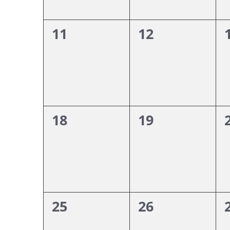
0
0
11
12
évènement,
évènement,
0
0
18
19
évènement,
évènement,
0
0
25
26
évènement,
évènement,