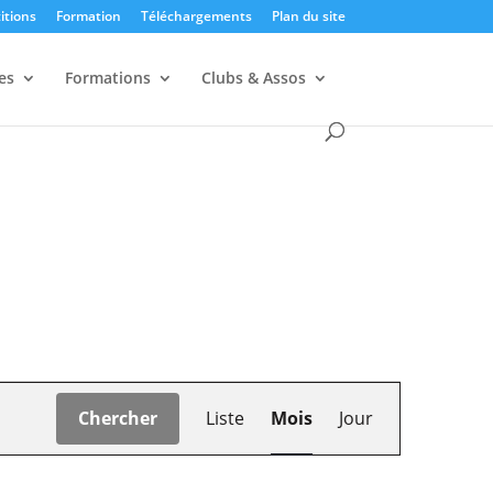
itions
Formation
Téléchargements
Plan du site
es
Formations
Clubs & Assos
Navigation
de
Chercher
Liste
Mois
Jour
vues
Évènement