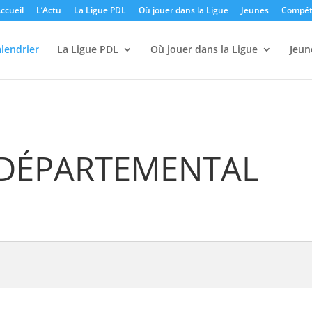
ccueil
L’Actu
La Ligue PDL
Où jouer dans la Ligue
Jeunes
Compét
lendrier
La Ligue PDL
Où jouer dans la Ligue
Jeun
DÉPARTEMENTAL