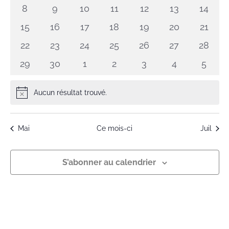
évènements
évènements
évènements
évènements
évènements
évènements
évène
Évène
0
0
0
0
0
0
0
8
9
10
11
12
13
14
évènements
évènements
évènements
évènements
évènements
évènements
évène
0
0
0
0
0
0
0
15
16
17
18
19
20
21
évènements
évènements
évènements
évènements
évènements
évènements
évène
0
0
0
0
0
0
0
22
23
24
25
26
27
28
évènements
évènements
évènements
évènements
évènements
évènements
évène
0
0
0
0
0
0
0
29
30
1
2
3
4
5
évènements
évènements
évènements
évènements
évènements
évènements
évène
Aucun résultat trouvé.
Notice
Mai
Ce mois-ci
Juil
S’abonner au calendrier