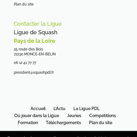
Plan du site
Contacter la Ligue
Ligue de Squash
Pays de la Loire
25 route des Bois
72230 MONCE-EN-BELIN
06 12 41 77 77
president@squashpdl.fr
Accueil
L’Actu
La Ligue PDL
Où jouer dans la Ligue
Jeunes
Compétitions
Formation
Téléchargements
Plan du site