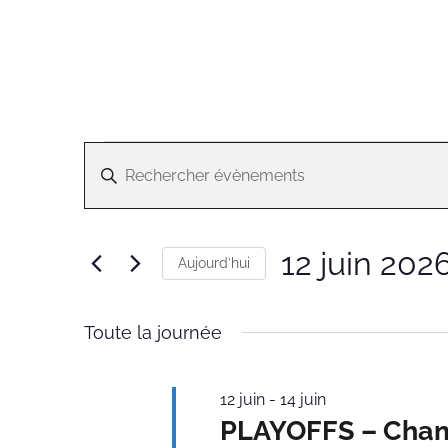
Évènements
Recherche
Saisir
et
for
mot-
navigation
12
clé.
de
Rechercher
juin
vues
12 juin 202
Évènements
Aujourd’hui
2026
Évènements
par
Sélectionnez
mot-
une
clé.
Toute la journée
date.
12 juin
-
14 juin
PLAYOFFS – Champ