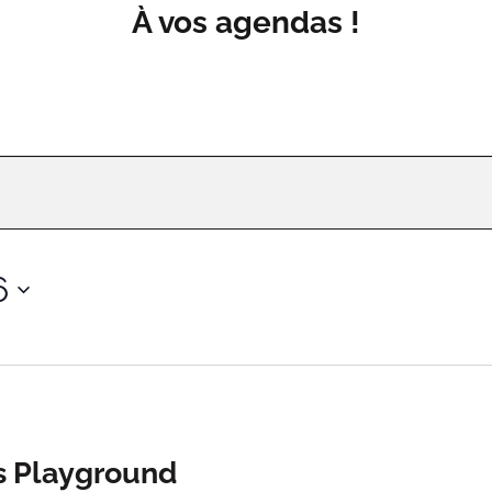
À vos agendas !
6
s Playground