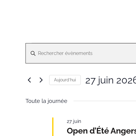
Évènements
Recherche
Saisir
et
for
mot-
navigation
27
clé.
de
Rechercher
juin
vues
27 juin 202
Évènements
Aujourd’hui
2026
Évènements
par
Sélectionnez
mot-
une
clé.
Toute la journée
date.
27 juin
Open d’Été Anger