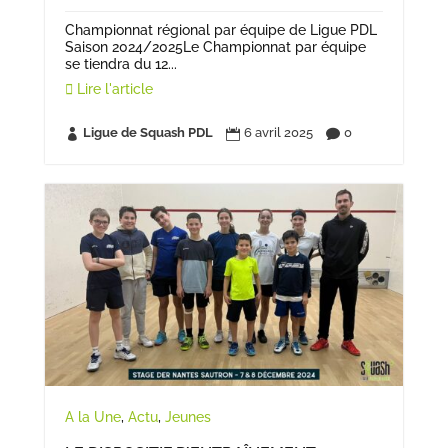
Championnat régional par équipe de Ligue PDL
Saison 2024/2025Le Championnat par équipe
se tiendra du 12...
Lire l'article
Ligue de Squash PDL
6 avril 2025
0



A la Une
,
Actu
,
Jeunes