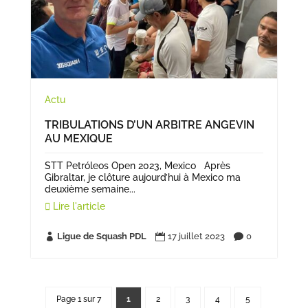
Actu
TRIBULATIONS D’UN ARBITRE ANGEVIN
AU MEXIQUE
STT Petróleos Open 2023, Mexico Après
Gibraltar, je clôture aujourd’hui à Mexico ma
deuxième semaine...
Lire l'article
Ligue de Squash PDL
17 juillet 2023
0



Page 1 sur 7
1
2
3
4
5