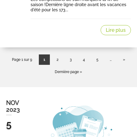
saison !Dernière ligne droite avant les vacances
d'été pour les 173...
Lire plus
Page 1 sur 9
1
2
3
4
5
…
»
Dernière page »
NOV
2023
5